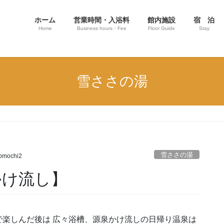
ホーム
営業時間・入浴料
館内施設
宿 泊
Home
Business hours・Fee
Floor Guide
Stay
雪ささの湯
雪ささの湯
omochi2
かけ流し】
楽しんだ後は 広々浴槽、源泉かけ流しの日帰り温泉は