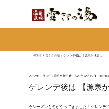
コ
ナ
ン
ビ
テ
ゲ
ン
ー
ツ
シ
へ
ョ
ス
ン
キ
に
ッ
移
プ
動
HOME
雪ささの湯
ゲレンデ後は 【源泉かけ流し】
2022年12月10日
/ 最終更新日時 :
2022年12月10日
komak
ゲレンデ後は 【源泉
今シーズンも冬がやってきました！ゲレンデで