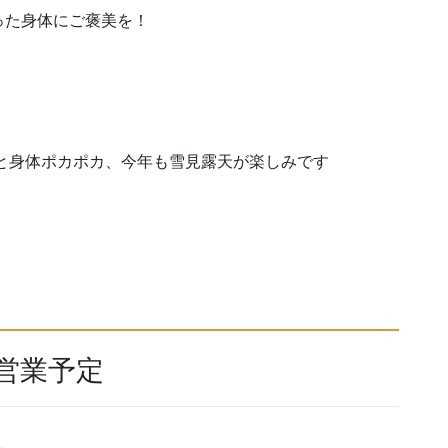
った身体にご褒美を！
と身体ポカポカ、今年も雪見露天が楽しみです
場 営業予定