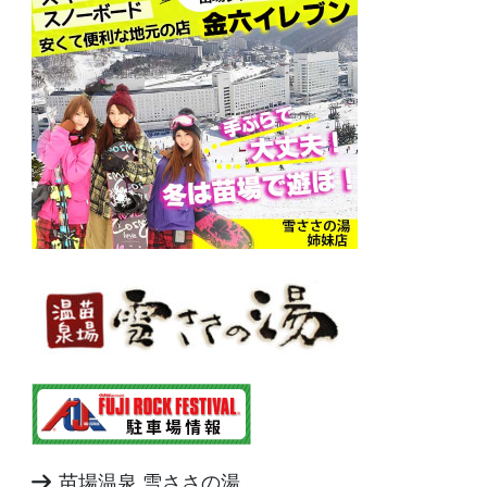
苗場温泉 雪ささの湯