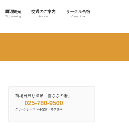
周辺観光
交通のご案内
サークル合宿
Sightseeing
Access
Camp info
苗場日帰り温泉「雪ささの湯」
025-780-9500
グリーンシーズン/不定休・冬季無休