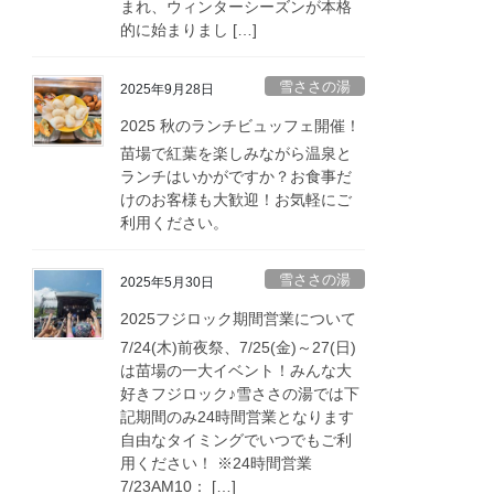
まれ、ウィンターシーズンが本格
的に始まりまし […]
雪ささの湯
2025年9月28日
2025 秋のランチビュッフェ開催！
苗場で紅葉を楽しみながら温泉と
ランチはいかがですか？お食事だ
けのお客様も大歓迎！お気軽にご
利用ください。
雪ささの湯
2025年5月30日
2025フジロック期間営業について
7/24(木)前夜祭、7/25(金)～27(日)
は苗場の一大イベント！みんな大
好きフジロック♪雪ささの湯では下
記期間のみ24時間営業となります
自由なタイミングでいつでもご利
用ください！ ※24時間営業
7/23AM10： […]