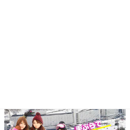
苗場温泉 雪ささの湯
タオルが染まる!?
褐色の濁り湯・源泉かけ流し・泉質自
慢の濃厚温泉をお楽しみください。