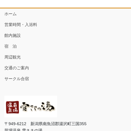
ホーム
営業時間・入浴料
館内施設
宿 泊
周辺観光
交通のご案内
サークル合宿
〒949-6212 新潟県南魚沼郡湯沢町三国355
苗場温泉 雪ささの湯